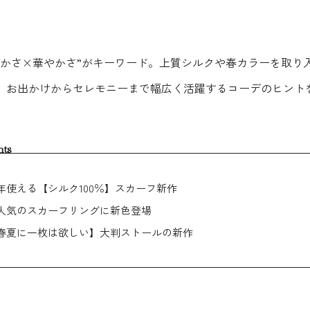
やかさ×華やかさ”がキーワード。上質シルクや春カラーを取り
ルで、お出かけからセレモニーまで幅広く活躍するコーデのヒント
nts
年使える【シルク100％】スカーフ新作
人気のスカーフリングに新色登場
春夏に一枚は欲しい】大判ストールの新作