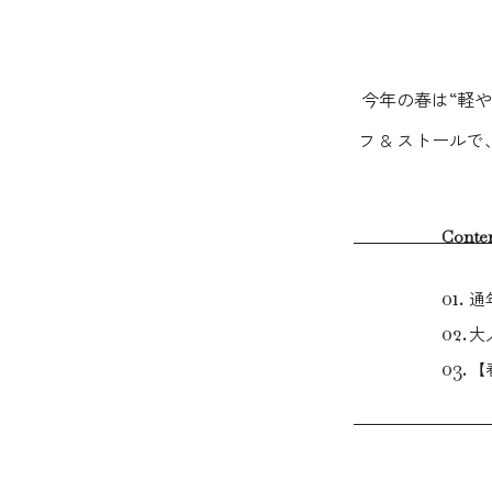
今年の春は“軽
フ & ストー
Conte
通
大
【