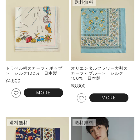
送料無料
トラベル柄スカーフ＜ポップ
オリエンタルフラワー大判ス
＞ シルク100% 日本製
カーフ＜ブルー＞ シルク
100% 日本製
¥
4,800
¥
8,800
MORE
MORE
送料無料
送料無料