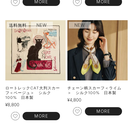
MORE
MORE
送料無料
NEW
NEW
ロートレックCAT大判スカー
チェーン柄スカーフ＜ライム
フ＜ベージュ＞ シルク
＞ シルク100% 日本製
100% 日本製
¥
4,800
¥
8,800
MORE
MORE