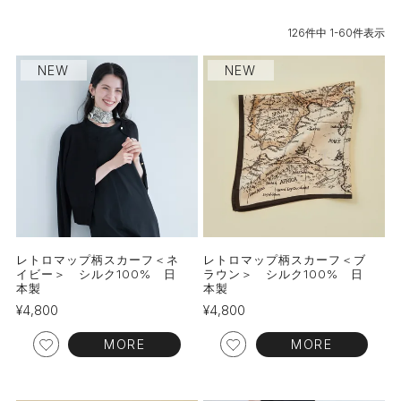
126
件中
1
-
60
件表示
NEW
NEW
レトロマップ柄スカーフ＜ネ
レトロマップ柄スカーフ＜ブ
イビー＞ シルク100% 日
ラウン＞ シルク100% 日
本製
本製
¥
4,800
¥
4,800
MORE
MORE