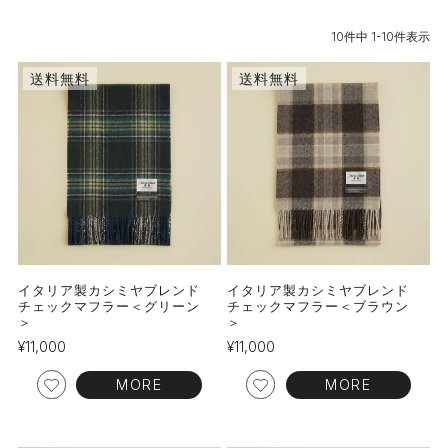
10
件中
1
-
10
件表示
送料無料
送料無料
イタリア製カシミヤブレンド
イタリア製カシミヤブレンド
チェックマフラー＜グリーン
チェックマフラー＜ブラウン
＞
＞
¥
11,000
¥
11,000
MORE
MORE