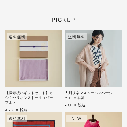
P
I
C
K
U
P
送料無料
送料無料
【長寿祝いギフトセット】カ
大判リネンストール＜ベージ
シミヤリネンストール＜パー
ュ＞ 日本製
プル＞
税込
¥
9,000
税込
¥
12,000
送料無料
NEW