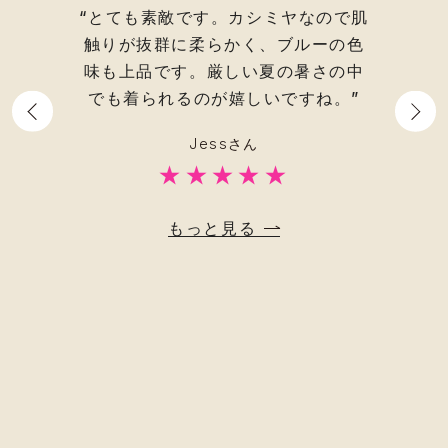
とないので
“とても素敵です。カシミヤなので肌
“手触
全然、違う
触りが抜群に柔らかく、
ブルーの色
く、夏の
ちらのスカ
味も上品です。厳しい夏の暑さの中
す。
数年
正解でし
でも着られるのが嬉しいですね。”
すが、リ
た。
リネ
Jessさん
別のお店
★★★★★
すが、
こ
るとしっ
もっと見る