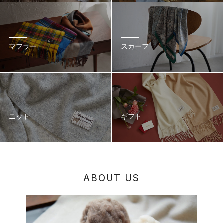
マフラー
スカーフ
ニット
ギフト
A
B
O
U
T
U
S