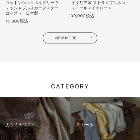
コットンシルクペイズリーウ
イタリア製 ストライプリネン
ォッシャブルスカーフ＜ター
ストール＜イエロー＞
コイズ＞ 日本製
税込
¥
9,000
税込
¥
5,800
VIEW MORE
C
A
T
E
G
O
R
Y
カシミヤ100%
ストール