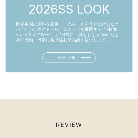
2
0
2
6
S
S
L
O
O
K
世界各国の原料を厳選し、糸を一から作り上げるなど
のこだわりのストール・スカーフを展開する「Maria
Rouk(マリアルーク)」”日常に上質をまとう”触れたと
きの感動、日常に溶け込む幸福感を提供します。
EXPLORE
R
E
V
I
E
W