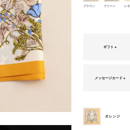
ブラウン
グリーン
レ
ギフト
(
必
須
)
メッセージカード
(
必
須
)
オレンジ