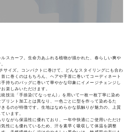
カルスカーフ。生命力あふれる植物が描かれた、春らしい爽や
す。
のプチサイズ。コンパクトに巻けて、どんなスタイリングにも合わ
。首に巻くのはもちろん、ヘアや手首に巻いてコーディネート
お手持ちのバッグに巻いて華やかな印象にイメージチェンジし
でお楽しみいただけます。
統技法「手捺染(てなっせん)」を用いて一枚一枚丁寧に染め
なプリント加工とは異なり、一色ごとに型を作って染めるた
できるのが特徴です。生地はなめらかな肌触りが魅力の、上質
しています。
ありながら保温性に優れており、一年中快適にご使用いただけ
通気性にも優れているため、汗を素早く吸収して体温を調整
ます。天然繊維ならではのやさしい風合いは、敏感肌の方にも