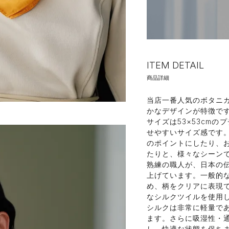
ITEM DETAIL
商品詳細
当店一番人気のボタニ
かなデザインが特徴で
サイズは53×53cm
せやすいサイズ感です
のポイントにしたり、
たりと、様々なシーン
熟練の職人が、日本の伝
上げています。一般的
め、柄をクリアに表現
なシルクツイルを使用
シルクは非常に軽量で
ます。さらに吸湿性・
し、快適な状態を保ち