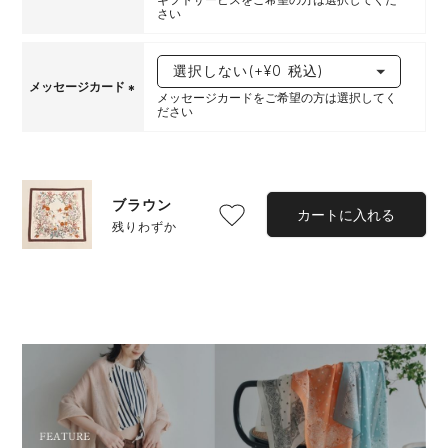
さい
(
必
須
)
メッセージカード
メッセージカードをご希望の方は選択してく
ださい
(
必
須
)
ブラウン
カートに入れる
残りわずか