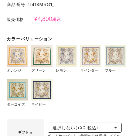
商品番号
11418MRG1_
¥
4,800
販売価格
税込
カラーバリエーション
オレンジ
グリーン
レモン
ラベンダー
ブルー
ターコイズ
ネイビー
ギフト
ギフトサービスをご希望の方は選択してくだ