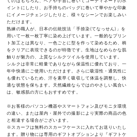
くのはもちろん、ヘアや手首に巻いてコーディネートのポ
イントにしたり、お手持ちのバッグに巻いて華やかな印象
にイメージチェンジしたりと、様々なシーンでお楽しみい
ただけます。
熟練の職人が、日本の伝統技法「手捺染(てなっせん)」を
用いて一枚一枚丁寧に染め上げています。一般的なプリン
ト加工とは異なり、一色ごとに型を作って染めるため、柄
をクリアに表現できるのが特徴です。生地はなめらかな肌
触りが魅力の、上質なシルクツイルを使用しています。
シルクは非常に軽量でありながら保温性に優れており、一
年中快適にご使用いただけます。さらに吸湿性・通気性に
も優れているため、汗を素早く吸収して体温を調整し、快
適な状態を保ちます。天然繊維ならではのやさしい風合い
は、敏感肌の方にもおすすめです。
※お客様のパソコン機器やスマートフォン及びモニタ環境
の違い、または屋内・屋外での撮影により実際の商品の色
と相違する場合がございます。
※スカーフは無料のスカーフケースに入れてお送りいたし
ます。贈り物には専用のギフトオプションより『ギフトケ