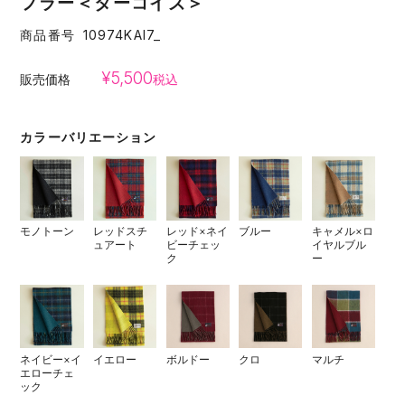
フラー＜ターコイズ＞
商品番号
10974KAI7_
¥
5,500
販売価格
税込
カラーバリエーション
モノトーン
レッドスチ
レッド×ネイ
ブルー
キャメル×ロ
ュアート
ビーチェッ
イヤルブル
ク
ー
ネイビー×イ
イエロー
ボルドー
クロ
マルチ
エローチェ
ック