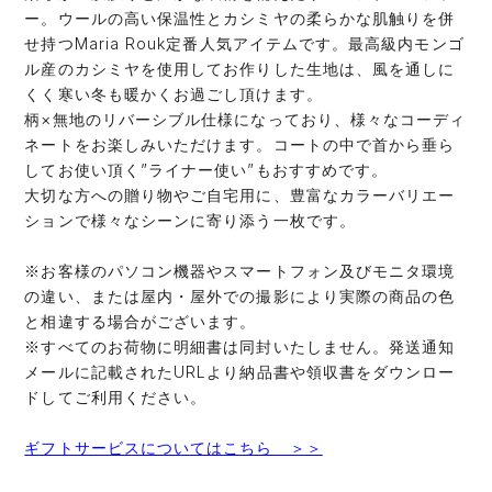
ー。ウールの高い保温性とカシミヤの柔らかな肌触りを併
せ持つMaria Rouk定番人気アイテムです。最高級内モンゴ
ル産のカシミヤを使用してお作りした生地は、風を通しに
くく寒い冬も暖かくお過ごし頂けます。
柄×無地のリバーシブル仕様になっており、様々なコーディ
ネートをお楽しみいただけます。コートの中で首から垂ら
してお使い頂く”ライナー使い”もおすすめです。
大切な方への贈り物やご自宅用に、豊富なカラーバリエー
ションで様々なシーンに寄り添う一枚です。
※お客様のパソコン機器やスマートフォン及びモニタ環境
の違い、または屋内・屋外での撮影により実際の商品の色
と相違する場合がございます。
※すべてのお荷物に明細書は同封いたしません。発送通知
メールに記載されたURLより納品書や領収書をダウンロー
ドしてご利用ください。
ギフトサービスについてはこちら ＞＞