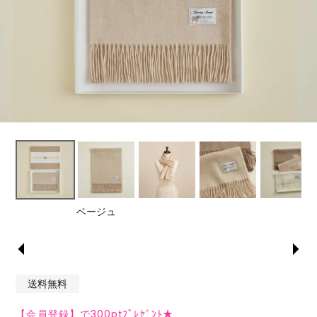
ベージュ
送料無料
【会員登録】で300ptﾌﾟﾚｾﾞﾝﾄ★