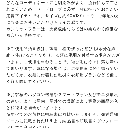
どんなコーディネートにも馴染みがよく、流行にも左右さ
れにくいため、ワードローブに必ず一枚は持っておきたい
定番アイテムです。サイズは約30×180cmで、ご年配の方
にも楽にお使いいただけるサイズ感です。
カシミヤマフラーは、天然繊維ならではの柔らかく繊細な
風合いが特徴です。
※ご使用開始直後は、製造工程で残った遊び毛(余分な繊
維)が抜けることがあり、衣類に毛羽が付着する場合がござ
います。ご使用を重ねることで、遊び毛は徐々に落ち着い
てまいります。気になる場合は、ご使用前に軽く振ってい
ただくか、衣類に付着した毛羽を衣類用ブラシなどで優し
く取り除いてください。
※お客様のパソコン機器やスマートフォン及びモニタ環境
の違い、または屋内・屋外での撮影により実際の商品の色
と相違する場合がございます。
※すべてのお荷物に明細書は同封いたしません。発送通知
メールに記載されたURLより納品書や領収書をダウンロー
ドしてご利用ください。