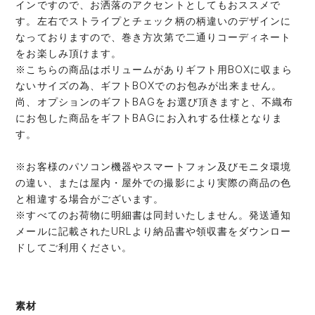
インですので、お洒落のアクセントとしてもおススメで
す。左右でストライプとチェック柄の柄違いのデザインに
なっておりますので、巻き方次第で二通りコーディネート
をお楽しみ頂けます。
※こちらの商品はボリュームがありギフト用BOXに収まら
ないサイズの為、ギフトBOXでのお包みが出来ません。
尚、オプションのギフトBAGをお選び頂きますと、不織布
にお包した商品をギフトBAGにお入れする仕様となりま
す。
※お客様のパソコン機器やスマートフォン及びモニタ環境
の違い、または屋内・屋外での撮影により実際の商品の色
と相違する場合がございます。
※すべてのお荷物に明細書は同封いたしません。発送通知
メールに記載されたURLより納品書や領収書をダウンロー
ドしてご利用ください。
素材