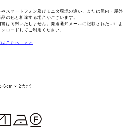
器やスマートフォン及びモニタ環境の違い、または屋内・屋外
商品の色と相違する場合がございます。
細書は同封いたしません。発送通知メールに記載されたURLよ
ウンロードしてご利用ください。
てはこちら ＞＞
％
8cm × 2含む)