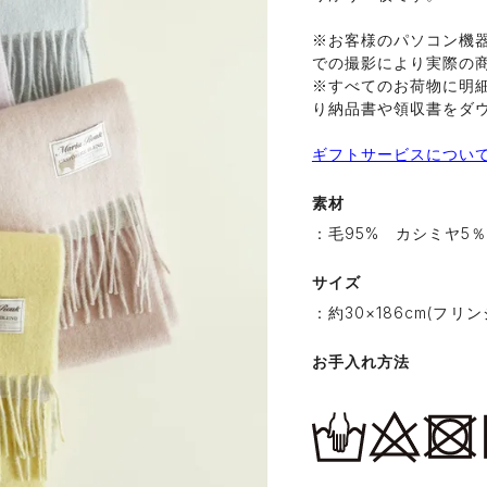
※お客様のパソコン機
での撮影により実際の
※すべてのお荷物に明
り納品書や領収書をダ
ギフトサービスについ
素材
：毛95% カシミヤ5
サイズ
：約30×186cm(フリンジ
お手入れ方法