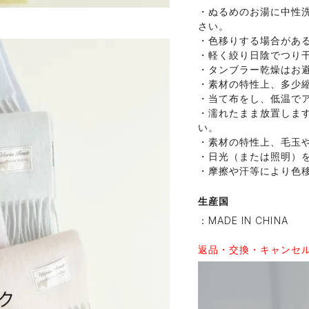
・ぬるめのお湯に中性
さい。
・色移りする場合があ
・軽く絞り日陰でつり
・タンブラー乾燥はお
・素材の特性上、多少
・当て布をし、低温で
・濡れたまま放置しま
い。
・素材の特性上、毛玉
・日光（または照明）
・摩擦や汗等により色
生産国
：MADE IN CHINA
返品・交換・キャンセ