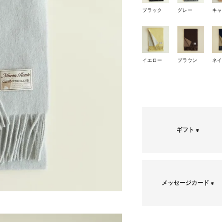
ブラック
グレー
キ
イエロー
ブラウン
ネ
ギフト
(
必
須
)
メッセージカード
(
必
須